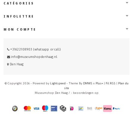
CATÉGORIES
INFOLETTRE
MON COMPTE
+31622108903 (whatsapp or call)
info@museumshopdenhaag.nl
Den Haag
© Copyright 2026 - Powered by
Lightspeed
- Theme By
DMWS
x
Plus+
|
Fil RSS
|
Plan du
site
Museumshop Den Haag
/
-
beoordelingen op