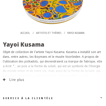
ACCUEIL
/
ARTISTES ET THÈMES
/
YAYOI KUSAMA
Yayoi Kusama
Objet de collection de l'artiste Yayoi Kusama. Kusama a installé son art
dans, entre autres, les Boymans et le musée Voorlinden. A propos de
l'utilisation des polkadots, qui deviendraient sa marque de fabrique, elle
a écrit: "... un pois a la forme du soleil, qui est un symbole de l'énergie
du monde entier et de notre vie, mais aussi de la forme de la lune, qui
est calme. Rond, doux, coloré, insensé et inconscient. Les pois
Lire plus
deviennent des mouvements ... Les pois sont un moyen d’infini. "
SERVICE À LA CLIENTÈLE