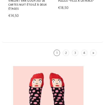
VINCENT VAN GOGH JEU DE
PUZZLE "FILLE À LA PERLE"
CARTES NUIT ÉTOILÉ À DEUX
€18,50
ÉTAGES
€14,50
1
2
3
4