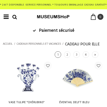
* 24/7 DISPONIBLE -SERVICE PERSONNEL * TOUJOURS EMBALLAGE CADEAU GRATUIT*
0
Paiement sécurisé
CADEAU POUR ELLE
ACCUEIL
/
CADEAUX PERSONNELS ET VACANCES
/
1
2
3
4
VASE TULIPE "CHÉRUBINS"
ÉVENTAIL DELFT BLEU