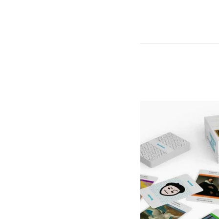
magnifiquement tiss
les chaussettes. Les
chaussettes de van
Mondriaan donnent u
arty supplémentaire 
tenue !