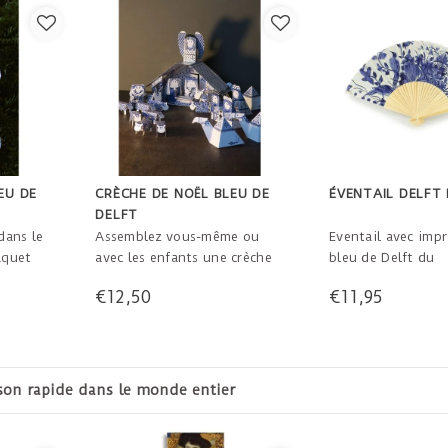
EU DE
CRÈCHE DE NOËL BLEU DE
ÉVENTAIL DELFT
DELFT
dans le
Assemblez vous-même ou
Eventail avec imp
aquet
avec les enfants une crèche
bleu de Delft du
mpose
complète en papier solide.
Rijksmuseum. Emb
€12,50
€11,95
ël avec
Bleu de Delft avec or
une boîte avec le 
lft de
brillant. Les chiffres
l'explication.
 trois
mesurent environ 5 cm.
tes
haute. L'écurie mesure ± 18 x
11 x 9 cm. Pas besoin de
14 jours pour changer d'avis
Livra
ciseaux ni de colle.
Instructions de construction
déta