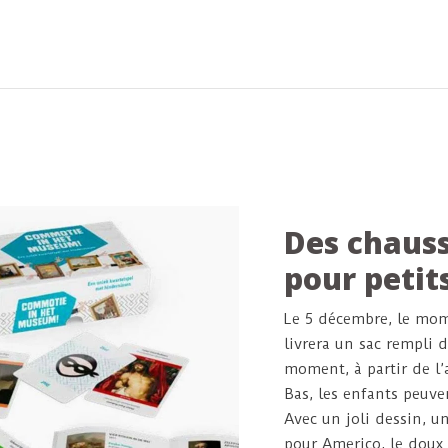
é dans
stroopwafel se compose de
et un dessous de v
deux gaufres croustillantes
qui sont collées ensemble au
n look
moyen de sirop.
à votre
Des chauss
pour petit
Le 5 décembre, le mom
livrera un sac rempli 
moment, à partir de l’
Bas, les enfants peuve
Avec un joli dessin, u
pour Americo, le doux 