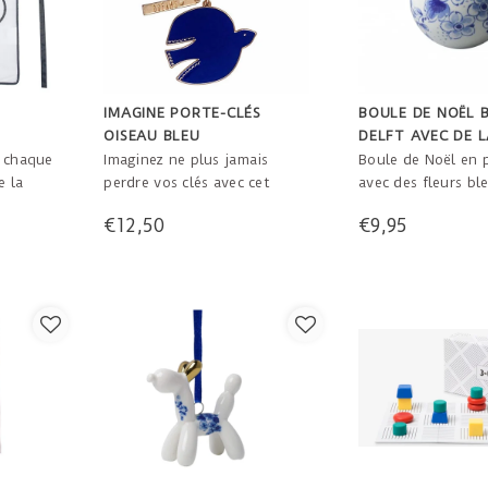
IMAGINE PORTE-CLÉS
BOULE DE NOËL 
OISEAU BLEU
DELFT AVEC DE L
, chaque
Imaginez ne plus jamais
Boule de Noël en 
e la
perdre vos clés avec cet
avec des fleurs bl
e
oiseau bleu !
Delft et un point 
€12,50
€9,95
ler avec
cm
ts