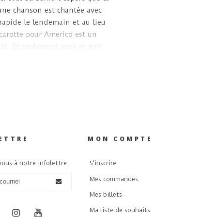
'une chanson est chantée avec
rapide le lendemain et au lieu
a carotte pour Americo est un
lé. Et seulement vous et moi
é ici ..
ETTRE
MON COMPTE
ous à notre infolettre
S'inscrire
Mes commandes
Mes billets
Ma liste de souhaits