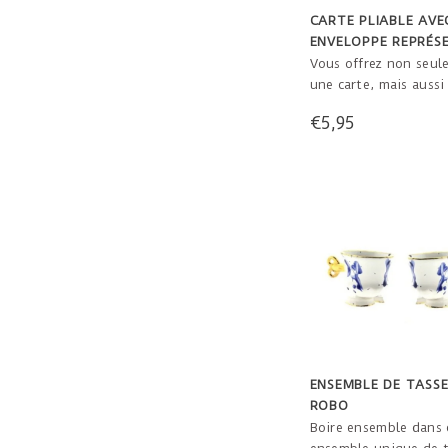
CARTE PLIABLE AVE
ENVELOPPE REPRÉS
UN COUPLE QUI
Vous offrez non seul
S'EMBRASSE
une carte, mais aussi
couple qui s'embrasse
€5,95
destinataire peut fa
réaliser ce kit et app
peu de bonheur chez 
ENSEMBLE DE TASSE
ROBO
Boire ensemble dans 