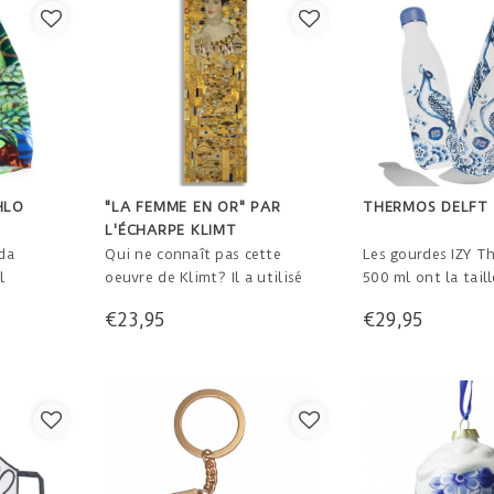
HLO
"LA FEMME EN OR" PAR
THERMOS DELFT 
L'ÉCHARPE KLIMT
da
Qui ne connaît pas cette
Les gourdes IZY T
l
oeuvre de Klimt? Il a utilisé
500 ml ont la taill
urs
de la poudre d'or de l'atelier
pour savourer une
€23,95
€29,95
st en
de son père qui était orfèvre
boisson froide ou
%
pour donner de l'éclat au
la maison, sur la 
 est
tableau "La femme en or".
travail ou pendant
 tombe
Et nous donnons 5
x 45 cm
potable propre av
oie, 100
de chaque bouteil
de