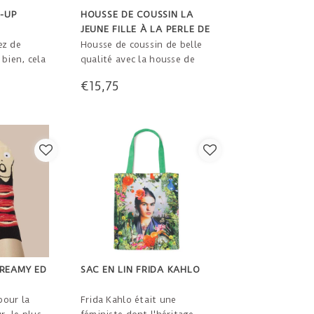
3-UP
HOUSSE DE COUSSIN LA
JEUNE FILLE À LA PERLE DE
VERMEER
ez de
Housse de coussin de belle
bien, cela
qualité avec la housse de
s qui a
coussin Girl with a Pearl
€15,75
d Wexler,
Earring de Vermeer. L'original
. Leur
est accroché au Mauritshuis,
e simple,
mais vous pouvez l'avoir sur
ablement
le canapé ! Couleurs de
x à quatre
haute qualité des deux
côtés. Avec fermeture éclair.
45x45cm. R
REAMY ED
SAC EN LIN FRIDA KAHLO
pour la
Frida Kahlo était une