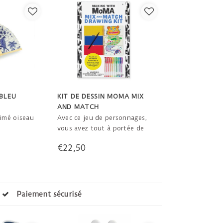
 BLEU
KIT DE DESSIN MOMA MIX
AND MATCH
rimé oiseau
Avec ce jeu de personnages,
vous avez tout à portée de
allé dans
main pour créer vos propres
€22,50
texte et
animaux, visages, poupées,
etc. Vous vous surprenez
vous-même et l'autre avec
les différentes possibilités
lorsque vous tournez l'une
ison rapide dans le monde entier
des trois pages. Pour tous
les âges !