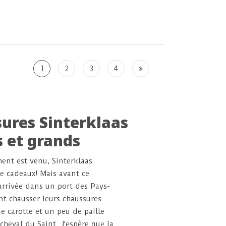
erre.
1
2
3
4
ures Sinterklaas
s et grands
ent est venu, Sinterklaas
de cadeaux! Mais avant ce
arrivée dans un port des Pays-
nt chausser leurs chaussures.
ne carotte et un peu de paille
cheval du Saint. J'espère que la