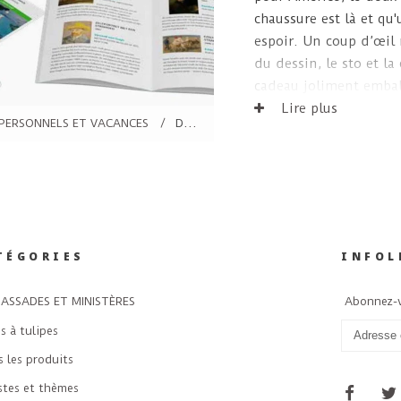
chaussure est là et qu
espoir. Un coup d’œil 
du dessin, le sto et l
cadeau joliment embal
savons qu'il a été achet
Lire plus
PERSONNELS ET VACANCES
/
DES CHAUSSURES SINTERKLAAS POUR PETITS ET GRANDS
TÉGORIES
INFOL
ASSADES ET MINISTÈRES
Abonnez-v
s à tulipes
 les produits
stes et thèmes