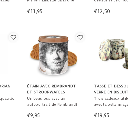
asses
Merian. Emballé dans une
chaleur et l'humou
esign
boîte avec texte et
beau cadeau pour 
€11,95
€12,50
tasses à
explication.
d'art! Taille uniq
assique
 les
e clé à
es de
DRIAN
ÉTAIN AVEC REMBRANDT
TASSE ET DESSO
ET STROOPWAFELS
VERRE EN BISCUI
"PAYSAGE D'HIVE
qualité,
Un beau bus avec un
Trois cadeaux util
AVERCAMP"
autoportrait de Rembrandt,
avec la belle imag
 rouge,
contenant 10 délicieuses
paysage d'hiver pe
€9,95
€19,95
de
stroopwafels. Délice
Avercamp. Une jol
f est
hollandais typique, un
pour les biscuits,