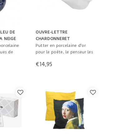
BLEU DE
OUVRE-LETTRE
A NEIGE
CHARDONNERET
porcelaine
Putter en porcelaine d'or
eues de
pour le poète, le penseur les
de neige! 7
amateurs d'art parmi nous.
€14,95
Ici, vous pouvez ouvrir avec
élégance votre courrier et un
accroche-regard sur votre
bureau.