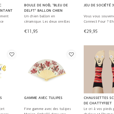
C
BOULE DE NOËL 'BLEU DE
JEU DE SOCIÉTÉ 
ENTANT
DELFT' BALLON CHIEN
ement
Un chien ballon en
Vous vous souven
 ce
céramique. Les deux oreilles
Connect Four ? Eh 
 ! Le
convexes et lisses sont
vient du même gar
€11,95
€29,95
cilement
recouvertes de peinture
inventé ça, Howar
orter un
dorée. Son corps est en
avec son fils David
lui.
partie décoré de fleurs bleu
nouveau jeu sembl
de Delft. 8 cm x 3 cm x 7 cm
mais il est incroy
amusant. Pour deu
joueurs.
S
GAMME AVEC TULIPES
CHAUSSETTES SC
DE CHATTYFEET
cet
Fine gamme avec des tulipes
Le cri à vos pieds 