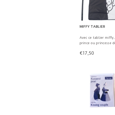
MIFFY TABLIER
Avec ce tablier miffy
prince ou princesse d
cuisine est heureux d
€17,50
cuisiner ou de travail
style! Pour les enfan
jusqu'à 13 ans.