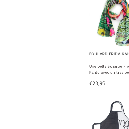
FOULARD FRIDA KA
Une belle écharpe Fri
Kahlo avec un très be
imprimé et des coule
€23,95
intenses. L'écharpe e
soie artificielle (100
polyester). L'écharpe
agréable à porter et
magnifiquement. 145 
Matière : imitation s
% polyester