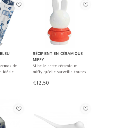
BLEU
RÉCIPIENT EN CÉRAMIQUE
MIFFY
hermos de
Si belle cette céramique
e idéale
miffy qu'elle surveille toutes
 délicieuse
vos petites choses, des
€12,50
 chaude à
bagues aux premières dents!
route, au
15cm de haut
 le sport.
00 l d'eau
ec la vente
le thermos