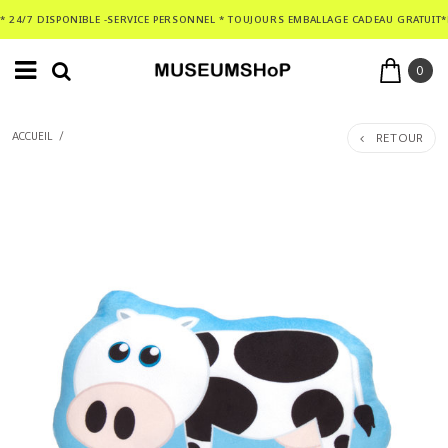
* 24/7 DISPONIBLE -SERVICE PERSONNEL * TOUJOURS EMBALLAGE CADEAU GRATUIT*
0
RETOUR
ACCUEIL
/