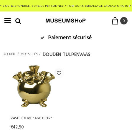
* 24/7 DISPONIBLE -SERVICE PERSONNEL * TOUJOURS EMBALLAGE CADEAU GRATUIT*
0
Paiement sécurisé
DOUDEN TULPENVAAS
ACCUEIL
/
MOTS-CLÉS
/
VASE TULIPE "AGE D'OR"
€42,50