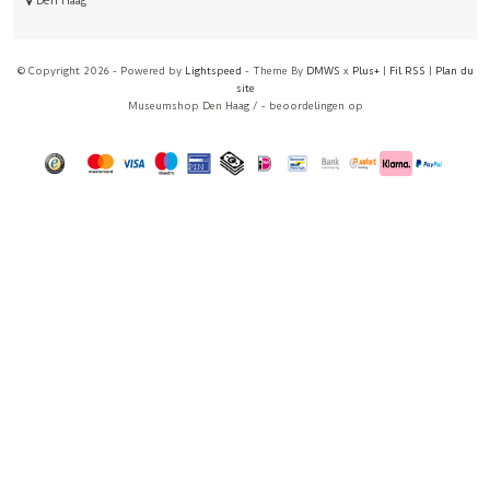
Den Haag
© Copyright 2026 - Powered by
Lightspeed
- Theme By
DMWS
x
Plus+
|
Fil RSS
|
Plan du
site
Museumshop Den Haag
/
-
beoordelingen op