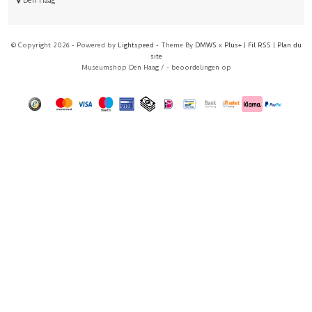
Den Haag
© Copyright 2026 - Powered by
Lightspeed
- Theme By
DMWS
x
Plus+
|
Fil RSS
|
Plan du
site
Museumshop Den Haag
/
-
beoordelingen op