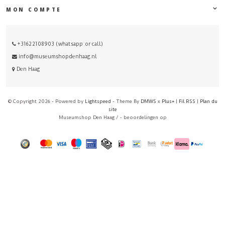
MON COMPTE
+31622108903 (whatsapp or call)
info@museumshopdenhaag.nl
Den Haag
© Copyright 2026 - Powered by
Lightspeed
- Theme By
DMWS
x
Plus+
|
Fil RSS
|
Plan du
site
Museumshop Den Haag
/
-
beoordelingen op