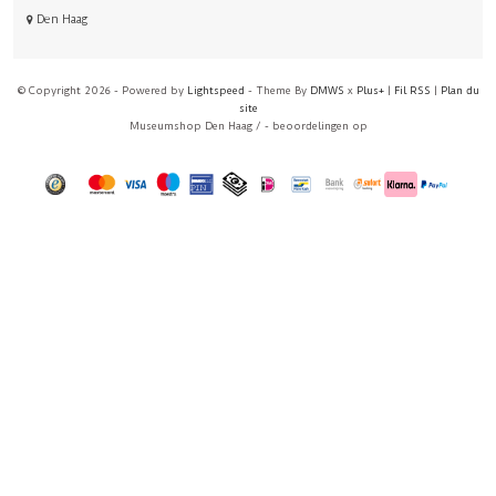
Den Haag
© Copyright 2026 - Powered by
Lightspeed
- Theme By
DMWS
x
Plus+
|
Fil RSS
|
Plan du
site
Museumshop Den Haag
/
-
beoordelingen op