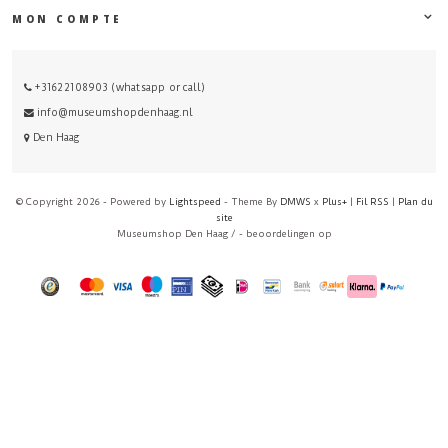
MON COMPTE
+31622108903 (whatsapp or call)
info@museumshopdenhaag.nl
Den Haag
© Copyright 2026 - Powered by
Lightspeed
- Theme By
DMWS
x
Plus+
|
Fil RSS
|
Plan du
site
Museumshop Den Haag
/
-
beoordelingen op