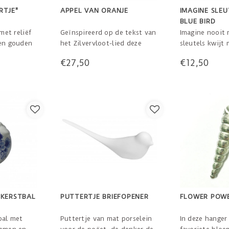
RTJE"
APPEL VAN ORANJE
IMAGINE SLE
BLUE BIRD
 met reliëf
Geïnspireerd op de tekst van
Imagine nooit
een gouden
het Zilvervloot-lied deze
sleutels kwijt
taat.
grote gehaakte appel met
blauwe vogel!
€27,50
€12,50
n op een
belletje erin.
nzelf komen
Een origineel idee voor de
 zoals
geboorte van een baby!
nopen,
Maar ook leuk als
d of
relatiegeschenk met een
urde
origineel verhaal erbij. 12 x 9
gse Hopjes.
cm
 KERSTBAL
PUTTERTJE BRIEFOPENER
FLOWER POW
bal met
Puttertje van mat porselein
In deze hanger