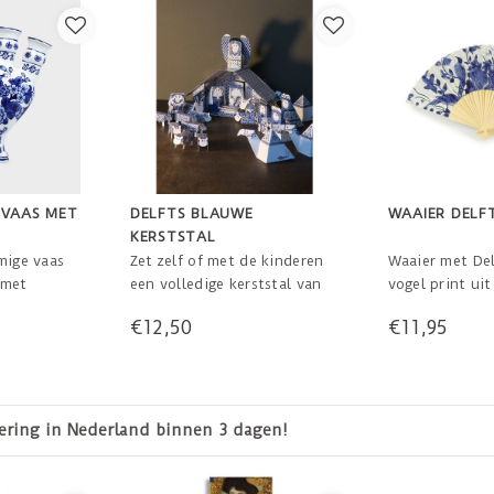
 VAAS MET
DELFTS BLAUWE
WAAIER DELF
KERSTSTAL
mige vaas
Zet zelf of met de kinderen
Waaier met De
 met
een volledige kerststal van
vogel print uit
r.
stevig papier in elkaar.
Rijksmuseum. V
€12,50
€11,95
e eerste
Delfts blauw met glanzend
doosje met tek
derland.
goud. De figuren zijn
m
ongeveer 5 cm. hoog. De stal
is ± 18 x 11 x 9 cm. Geen
schaar of lijm nodig.
14 dagen bedenktijd
Le
Uitgebreide bouwinstructie
aan de binnenkant van