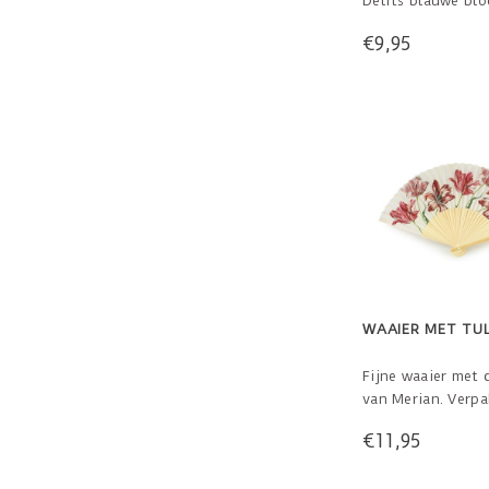
Delfts blauwe bl
een dot sneeuw! 
€9,95
WAAIER MET TU
Fijne waaier met 
van Merian. Verpa
doosje met tekst 
€11,95