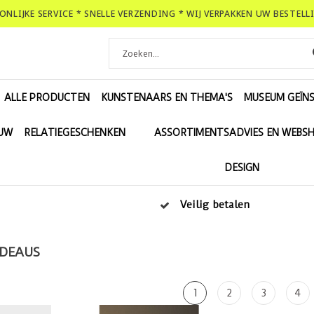
OONLIJKE SERVICE * SNELLE VERZENDING * WIJ VERPAKKEN UW BESTEL
ALLE PRODUCTEN
KUNSTENAARS EN THEMA'S
MUSEUM GEÏNS
EUW
RELATIEGESCHENKEN
ASSORTIMENTSADVIES EN WEBS
DESIGN
Veilig betalen
ADEAUS
1
2
3
4