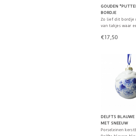
GOUDEN "PUTTE
BORDJE
Zo lief dit bordje
van takjes waar 
puttertje tussen s
€17,50
Zomaar neerzette
mooie plek en va
er voorwerpen bij
ringen, manchetk
sleutels, kleingel
snoepjes in gekle
papiertjes of Haa
DELFTS BLAUWE
MET SNEEUW
Porseleinen kerst