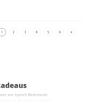
in de stad. En
geluk in huis.
 water
aardoor het
 is.
1
2
3
4
5
6
cadeaus
met een typisch Nederlands
 cadeau in de vorm van al het