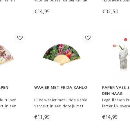
oemen en
voor de poëet, de denker de
favoriete bloe
7 cm
kunstliefhebbers onder ons.
dat niet de ul
€14,95
€32,50
Hier maakt u stijlvol uw post
Power is! Geïn
mee open en een eye catcher
bloem stilleve
op uw bureau.
gouden eeuw w
meestal schelp
voorkwamen. Ki
kleur leren ko
LPEN
WAAIER MET FRIDA KAHLO
PAPER VASE 
DEN HAAG
de tulpen
Fijne waaier met Frida Kahlo.
Lege flessen k
kt in een
Verpakt in een doosje met
letterlijk over
en uitleg.
tekst en uitleg.
worden gevond
€11,95
€14,95
welgestelde e
gebieden tot 