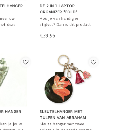
UTELHANGER
DE 2 IN 1 LAPTOP
ORGANIZER "FOLD"
 meer uw
Hou je van handig en
 met deze
stijlvol? Dan is dit product
op uw lijf geschreven. Een
€39,95
hoes voor uw laptop waarin
alle losse spullen handig
mee gaan. En op uw bureau
een overzichtelijke opberger.
Fits laptops of 13”, 14” and
15” inch
ER HANGER
SLEUTELHANGER MET
TULPEN VAN ABRAHAM
MIGNON
 kan je jouw
Sleutelhanger met twee