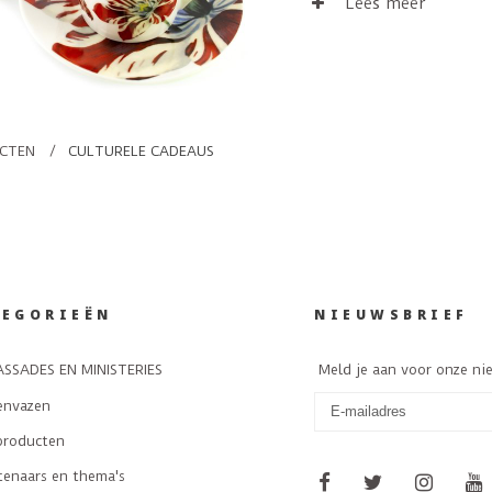
mooi dat Nederland te
Lees meer
UCTEN
/
CULTURELE CADEAUS
TEGORIEËN
NIEUWSBRIEF
SSADES EN MINISTERIES
Meld je aan voor onze ni
envazen
producten
tenaars en thema's