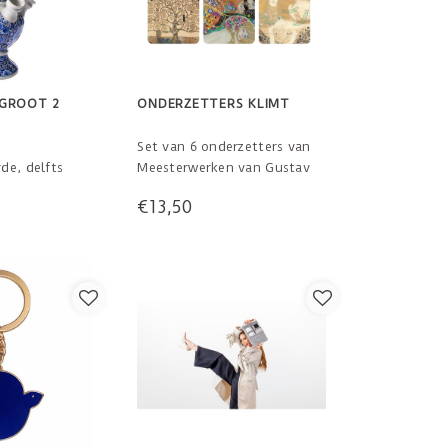
GROOT 2
ONDERZETTERS KLIMT
Set van 6 onderzetters van
de, delfts
Meesterwerken van Gustav
vaas met
Klimt. Gemakkelijk schoon te
€13,50
ollandser kan
maken, onderzetters met een
tige vaas te
kurklaag aan de onderzijde,
ierstuk of
hittebestendig laminaat
als vaas voor
oppervlak, in een
doorzichtige verpakking