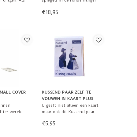
m dragen. Als
spiegels in de ronde hanger
tieme Flower
met bloemen. Mooie
€18,95
spireerd op de
goudkleurige shiny hangers
ns uit de
met kwastje en tulp.
aar ook
en in
es je eigen
ord hieronder.
SMALL COVER
KUSSEND PAAR ZELF TE
VOUWEN IN KAART PLUS
ENVELOP
unnen
U geeft niet alleen een kaart
al ter wereld
maar ook dit Kussend paar
en; van
cadeau! De ontvanger
€5,95
n ontwikkelde
knutselt dit stel makkelijk in
verarmde
elkaar en heeft zo een stukje