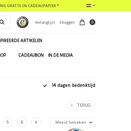
LING GRATIS IN CADEAUPAPIER *
0
Verlanglijst
Inloggen
PIREERDE ARTIKELEN
HOP
CADEAUBON
IN DE MEDIA
14 dagen bedenktijd
TERUG
5
6
Meest bekeken