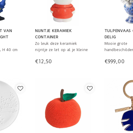
T VAN
NIJNTJE KERAMIEK
TULPENVAAS 
IGHT
CONTAINER
DELIG
Zo leuk deze keramiek
Mooie grote
m, H 40 cm
nijntje ze let op al je kleine
handbeschilder
spulletjes, van ringen tot de
blauwe tulpen
€12,50
€999,00
eerste tandjes!
bloemmotief. H
15cm hoog
niet! Een prach
gebruiken als s
daadwerkelijk 
uw bloemen.
57 cm hoog.