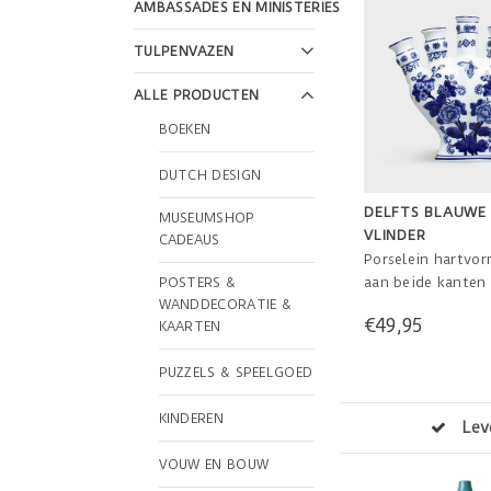
AMBASSADES EN MINISTERIES
TULPENVAZEN
ALLE PRODUCTEN
BOEKEN
DUTCH DESIGN
DELFTS BLAUWE
MUSEUMSHOP
VLINDER
CADEAUS
Porselein hartvor
aan beide kanten
POSTERS &
WANDDECORATIE &
bloemen en vlinde
€49,95
KAARTEN
Geïnspireerd op d
tulpenvazen in Ne
PUZZELS & SPEELGOED
21.5 x 6.5 x 20.5 c
KINDEREN
Veilig betalen
VOUW EN BOUW