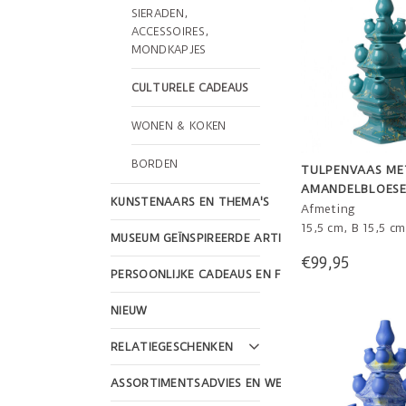
SIERADEN,
ACCESSOIRES,
MONDKAPJES
CULTURELE CADEAUS
WONEN & KOKEN
BORDEN
TULPENVAAS ME
AMANDELBLOES
KUNSTENAARS EN THEMA'S
VAN GOGH
Afmeting
15,5 cm, B 15,5 c
MUSEUM GEÏNSPIREERDE ARTIKELEN
€99,95
PERSOONLIJKE CADEAUS EN FEESTDAGEN
NIEUW
RELATIEGESCHENKEN
ASSORTIMENTSADVIES EN WEBSHOP DESIGN