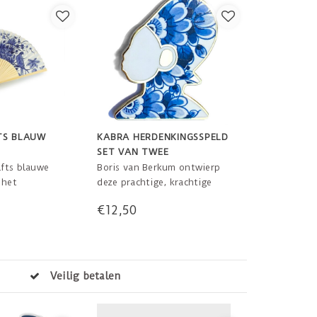
TS BLAUW
KABRA HERDENKINGSSPELD
SET VAN TWEE
lfts blauwe
Boris van Berkum ontwierp
 het
deze prachtige, krachtige
erpakt in een
speld geïnspireerd door het
€12,50
st en uitleg.
Kabra-masker ter
gelegenheid van het
Herdenkingsjaar
Slavernijverleden. Kabra
verwijst binnen de
vering in Nederland binnen 3 dagen!
Winticultuur naar de
voorouders.