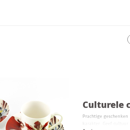
sloppenwijken 
ze kunnen hun
vasthouden, w
een ideale vaas
Culturele 
Prachtige geschenken 
karakter. Geef cultuur