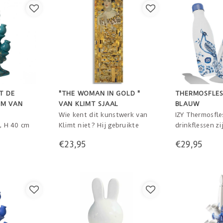
T DE
"THE WOMAN IN GOLD "
THERMOSFLES
EM VAN
VAN KLIMT SJAAL
BLAUW
Wie kent dit kunstwerk van
IZY Thermosfle
m, H 40 cm
Klimt niet? Hij gebruikte
drinkflessen zi
goudpoeder uit het atelier
perfecte forma
€23,95
€29,95
van zijn vader die goudsmid
onderweg, op 
was om de shine te geven
tijdens het sp
aan het schilderij "The
genieten van e
Woman in gold " .
koud of warm d
doneren 500 l
drinkwater bij
van elke 500 m