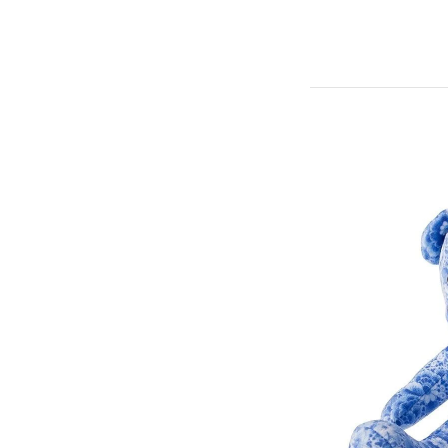
Hollands en eigen
knuffelbaar! 20 