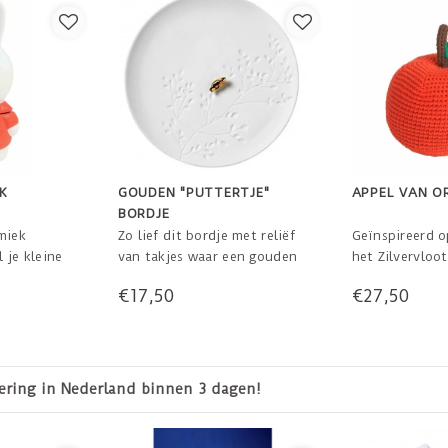
EK
GOUDEN "PUTTERTJE"
APPEL VAN O
BORDJE
miek
Zo lief dit bordje met reliëf
Geïnspireerd o
l je kleine
van takjes waar een gouden
het Zilvervloot
ngen tot de
puttertje tussen staat.
grote gehaakt
€17,50
€27,50
Zomaar neerzetten op een
belletje erin.
mooie plek en vanzelf komen
Een origineel 
er voorwerpen bij zoals
geboorte van 
ringen, manchetknopen,
Maar ook leuk 
sleutels, kleingeld of
relatiegeschen
14 dagen bedenktijd
Le
snoepjes in gekleurde
origineel verhaa
papiertjes of Haagse Hopjes.
cm