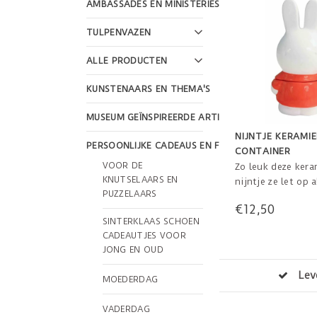
AMBASSADES EN MINISTERIES
TULPENVAZEN
ALLE PRODUCTEN
KUNSTENAARS EN THEMA'S
MUSEUM GEÏNSPIREERDE ARTIKELEN
NIJNTJE KERAMI
PERSOONLIJKE CADEAUS EN FEESTDAGEN
CONTAINER
VOOR DE
Zo leuk deze kera
KNUTSELAARS EN
nijntje ze let op a
PUZZELAARS
spulletjes, van ri
€12,50
eerste tandjes!
SINTERKLAAS SCHOEN
15cm hoog
CADEAUTJES VOOR
JONG EN OUD
Veilig betalen
MOEDERDAG
VADERDAG