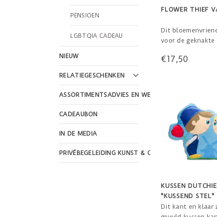
FLOWER THIEF V
PENSIOEN
Dit bloemenvriend
LGBTQIA CADEAU
voor de geknakte
Wat een origineel
NIEUW
€17,50
Geknakte bloemet
een mooi plekje bi
RELATIEGESCHENKEN
bloemendiefje. H
van keramiek.
ASSORTIMENTSADVIES EN WEBSHOP DESIGN
Afmetingen: 7,5 x
CADEAUBON
Gewicht: 130 gra
Materiaal: kerami
IN DE MEDIA
Produc
PRIVÉBEGELEIDING KUNST & CULTUUR
KUSSEN DUTCHIE
"KUSSEND STEL"
Dit kant en klaar 
gevuld kussen ka