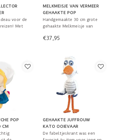
LLECTOR
MELKMEISJE VAN VERMEER
ER
GEHAAKTE POP
adeau voor de
Handgemaakte 30 cm grote
 reizen! Met
gehaakte Melkmeisje van
aker maak je
Vermeer pop. Wie wil dit
€37,95
n je reis tot
Melkmeisje in de Vermeer
 aan je muur
kleuren gehaakte pop niet
er weer heel
hebben of cadeau geven?
rdere
zo je eigen
reëren.
UCHE POP
GEHAAKTE JUFFROUW
0 CM
KATO OOIEVAAR
chtig
De fabeltjeskrant was een
uit de
favoriet tv item voor jong en