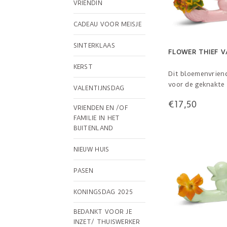
VRIENDIN
CADEAU VOOR MEISJE
SINTERKLAAS
FLOWER THIEF V
KERST
Dit bloemenvriend
voor de geknakte
VALENTIJNSDAG
Wat een origineel
€17,50
Geknakte bloemet
VRIENDEN EN /OF
een mooi plekje bi
FAMILIE IN HET
bloemendiefje. H
BUITENLAND
van keramiek.
NIEUW HUIS
Afmetingen: 7,5 x
Gewicht: 130 gra
PASEN
Materiaal: kerami
Produc
KONINGSDAG 2025
BEDANKT VOOR JE
INZET/ THUISWERKER