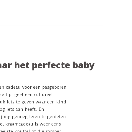
ar het perfecte baby
een cadeau voor een pasgeboren
e tip: geef een cultureel
euk iets te geven waar een kind
nog iets aan heeft. En
 jong genoeg leren te genieten
eel kraamcadeau is weer eens
eelste knuffel of die romper