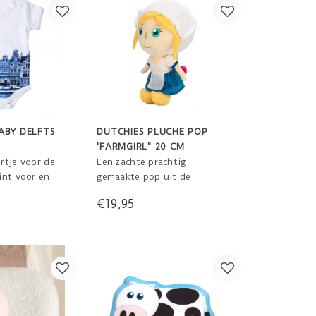
ABY DELFTS
DUTCHIES PLUCHE POP
'FARMGIRL" 20 CM
rtje voor de
Een zachte prachtig
int voor en
gemaakte pop uit de
e 100% katoen
Dutchies collectie. Wat een
€19,95
r de baby van
leuk cadeau om te geven en
en.
te krijgen zo origineel
Hollands en eigentijds en
knuffelbaar! 20 cm hoog