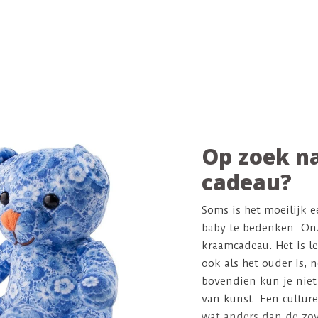
tijds en
Hollands en eigentijds en
cm hoog
knuffelbaar! 30 cm hoog
Op zoek na
cadeau?
Soms is het moeilijk 
baby te bedenken. Onz
kraamcadeau. Het is l
ook als het ouder is, 
bovendien kun je niet
van kunst. Een cultur
wat anders dan de zov