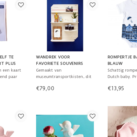
ELF TE
WANDREK VOOR
ROMPERTJE B
RT PLUS
FAVORIETE SOUVENIRS
BLAUW
n een kaart
Gemaakt van
Schattig rompe
send paar
museumtransportkisten, dit
Dutch baby. Pr
nger
unieke wandrek. Zet de
achter, zacht
€79,00
€13,95
makkelijk in
favoriete stukken van uw
kwaliteit. Voo
o een stukje
reis op deze speciale plek.
0 tot 9 maand
Maar ook leuk voor andere
items deze display aan de
muur.
63×47,5 cm
Vier plankjes met op de
bovenste plank een neon