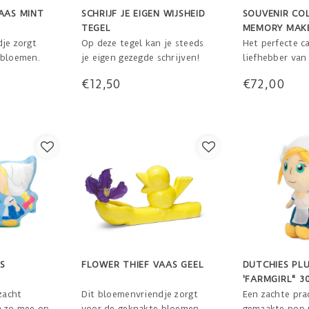
AAS MINT
SCHRIJF JE EIGEN WIJSHEID
SOUVENIR CO
TEGEL
MEMORY MAK
je zorgt
Op deze tegel kan je steeds
Het perfecte c
 bloemen.
je eigen gezegde schrijven!
liefhebber van
 idee!
Hippe wisdom tiles waar je
deze memory m
€12,50
€72,00
jes vinden
met een marker zelf een
de souvenirs va
j dit
tekst op kunt schrijven.
een kunstwerk
andgemaakt
Inspireer je huisgenoten,
waar je elke ke
vrienden of familie met een
blij van wordt.
mooie quote, een kort
Je kunt er mee
 14 x 3,5 cm
gedichtje of een lieve wens.
verzamelen en 
m
memory muur c
ek
S
FLOWER THIEF VAAS GEEL
DUTCHIES PL
'FARMGIRL" 3
zacht
Dit bloemenvriendje zorgt
Een zachte pra
n zo mee op
voor de geknakte bloemen.
gemaakte pop 