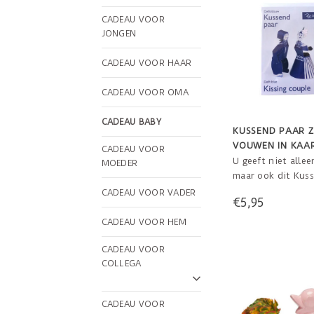
CADEAU VOOR
JONGEN
CADEAU VOOR HAAR
CADEAU VOOR OMA
CADEAU BABY
KUSSEND PAAR Z
VOUWEN IN KAA
CADEAU VOOR
ENVELOP
U geeft niet allee
MOEDER
maar ook dit Kus
cadeau! De ontva
CADEAU VOOR VADER
€5,95
knutselt dit stel 
elkaar en heeft z
CADEAU VOOR HEM
geluk in huis.
CADEAU VOOR
COLLEGA
CADEAU VOOR