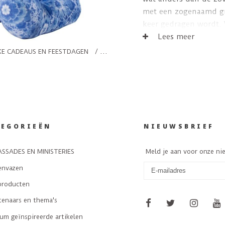
met een zogenaamd gr
keer gedragen wordt. 
cadeau, moet je bij d
Lees meer
KE CADEAUS EN FEESTDAGEN
/
CADEAU BABY
TEGORIEËN
NIEUWSBRIEF
SSADES EN MINISTERIES
Meld je aan voor onze ni
envazen
producten
tenaars en thema's
m geïnspireerde artikelen