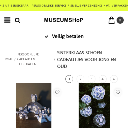
* 24/7 BEREIKBAAR - PERSOONLIJKE SERVICE * SNELLE VERZENDING * WIJ VERPAKKE
0
Veilig betalen
SINTERKLAAS SCHOEN
PERSOONLIJKE
CADEAUTJES VOOR JONG EN
HOME
/
CADEAUS EN
/
FEESTDAGEN
OUD
1
2
3
4