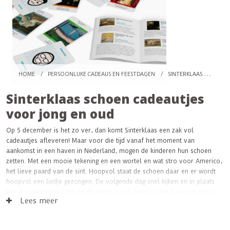
HOME
/
PERSOONLIJKE CADEAUS EN FEESTDAGEN
/
SINTERKLAAS SCHOEN CADEAUTJES VOOR JONG EN OUD
Sinterklaas schoen cadeautjes
voor jong en oud
Op 5 december is het zo ver, dan komt Sinterklaas een zak vol
cadeautjes afleveren! Maar voor die tijd vanaf het moment van
aankomst in een haven in Nederland, mogen de kinderen hun schoen
zetten. Met een mooie tekening en een wortel en wat stro voor Americo,
het lieve paard van de sint. Hoopvol staat de schoen daar en er wordt
hoopvol een liedje gezongen. De volgende dag snel kijken en in plaats
van de tekening het sto en de wortel voor Americo ligt daar een mooi
Lees meer
ingepakt cadeautje. En alleen u en ik weten dat dat hier gekocht is..