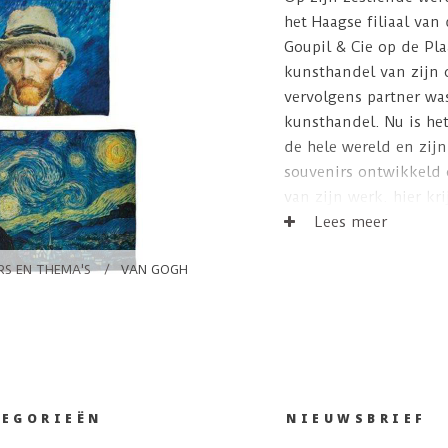
het Haagse filiaal van
Goupil & Cie op de Pla
kunsthandel van zijn 
vervolgens partner w
kunsthandel. Nu is he
de hele wereld en zijn
souvenirs ontwikkeld 
van zijn werk. hier kr
cadeaus te zien.
Lees meer
S EN THEMA'S
/
VAN GOGH
TEGORIEËN
NIEUWSBRIEF