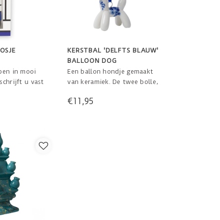
OSJE
KERSTBAL 'DELFTS BLAUW'
BALLOON DOG
pen in mooi
Een ballon hondje gemaakt
chrijft u vast
van keramiek. De twee bolle,
ten. Mondriaan
gladde oortjes zijn gedipt in
€11,95
n.
goudverf. Zijn lichaam is
deels gedecoreerd met Delfts
blauwe bloemen.
8 cm x 3 cm x 7 cm