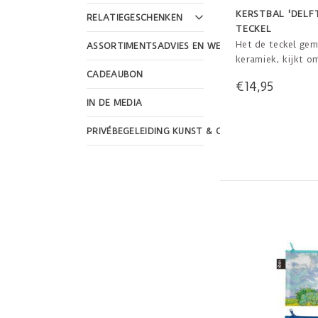
KERSTBAL 'DELF
RELATIEGESCHENKEN
TECKEL
Het de teckel ge
ASSORTIMENTSADVIES EN WEBSHOP DESIGN
keramiek, kijkt o
nog wat lekkers is
CADEAUBON
€14,95
IN DE MEDIA
8 cm x 3 cm x 7 c
PRIVÉBEGELEIDING KUNST & CULTUUR