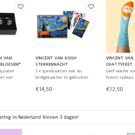
N VAN
VINCENT VAN GOGH
VINCENT VAN
BLOESEM"
STERRENNACHT
CHATTYFEET
SPEELKAARTEN DOUBLE
ijstalen
2 x speelkaarten ook als
Geef warme vo
DECK
et van
bridgekaarten te gebruiken
humor cadeau 
oesem"
in giftdoos. De achterkant
kunstliefhebbe
€14,50
€12,50
etknopen
van elke set is bedrukt met
One size fits al
n luxe
een schildering van Vincent
van Gogh. De kaarten zijn in
bridge formaat.
De voorkant van de doos
14 dagen bedenktijd
Le
toont ook een schildering
van Vincent van Gogh.