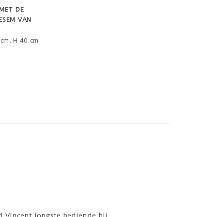
MET DE
ESEM VAN
5 cm, H 40 cm
d Vincent jongste bediende bij