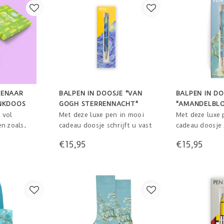
TENAAR
BALPEN IN DOOSJE "VAN
BALPEN IN DO
NKDOOS
GOGH STERRENNACHT"
"AMANDELBL
T
GOGH"
 vol
Met deze luxe pen in mooi
Met deze luxe 
n zoals,
cadeau doosje schrijft u vast
cadeau doosje s
eetasso,
briljante teksten. Vincent
briljante tekst
€15,95
€15,95
incent Van
van Gogh zal u inspireren.
van Gogh zal u
deale cadeau
efhebbende
 fits all