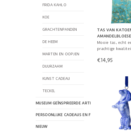
FRIDA KAHLO
KOE
GRACHTENPANDEN
TAS VAN KATOE
AMANDELBLOES
DE HEEM
VAN GOGH
Mooie tas, echt e
prachtige kwalite
MARTEN EN OOPJEN
duurzame blikvan
€14,95
de lange hengsel
DUURZAAM
schouder te drage
Wasmachine; war
KUNST CADEAU
afmeting; 35 x 46
TECKEL
MUSEUM GEÏNSPIREERDE ARTIKELEN
PERSOONLIJKE CADEAUS EN FEESTDAGEN
NIEUW