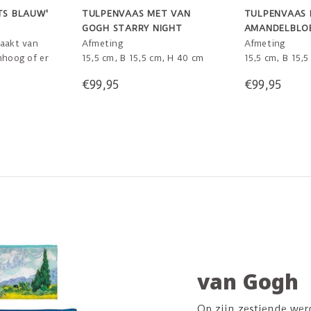
TS BLAUW'
TULPENVAAS MET VAN
TULPENVAAS 
GOGH STARRY NIGHT
AMANDELBLO
VAN GOGH
maakt van
Afmeting
Afmeting
mhoog of er
15,5 cm, B 15,5 cm, H 40 cm
15,5 cm, B 15,
.
€99,95
€99,95
m
van Gogh
Op zijn zestiende wer