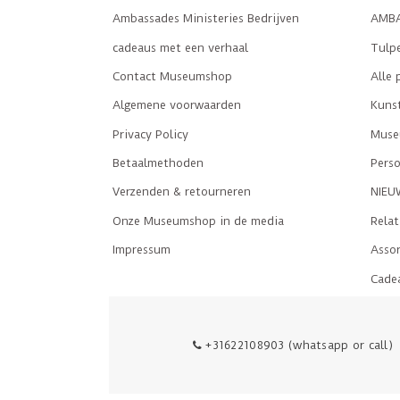
Ambassades Ministeries Bedrijven
AMBA
cadeaus met een verhaal
Tulp
Contact Museumshop
Alle 
Algemene voorwaarden
Kuns
Privacy Policy
Museu
Betaalmethoden
Perso
Verzenden & retourneren
NIEU
Onze Museumshop in de media
Rela
Impressum
Asso
Cade
+31622108903 (whatsapp or call)