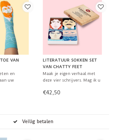
 TOE VAN
LITERATUUR SOKKEN SET
VAN CHATTY FEET
eten en
Maak je eigen verhaal met
aan uw
deze vier schrijvers. Mag ik u
de vrienden!
voorstellen aan, Virginia
€42,50
l
Wool, Marcel Proustoe, Jane
Austoe and Ernestoe
Hemingway. Komt in leuke
cadeau doos. one size fits all
vering in Nederland binnen 3 dagen!