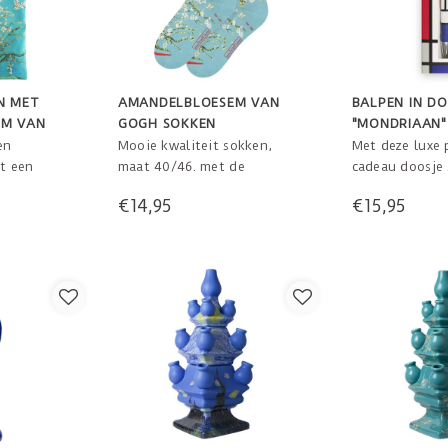
N MET
AMANDELBLOESEM VAN
BALPEN IN DO
EM VAN
GOGH SOKKEN
"MONDRIAAN"
en
Mooie kwaliteit sokken,
Met deze luxe 
it een
maat 40/46. met de
cadeau doosje s
ger. Door
Amandelbloesem van Gogh
briljante teks
€14,95
€15,95
s ook om de
waar het patroon in de
zal u inspirere
n,
sokken mooi is ingeweven.
m water
Sokken van van Gogh geven
 cm
een extra arty look aan uw
outfit!