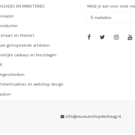
SSADES EN MINISTERIES
Meld je aan voor onze ni
envazen
producten
tenaars en thema's
m geïnspireerde artikelen
onlijke cadeaus en feestdagen
W
tiegeschenken
rtimentsadvies en webshop design
aubon
info@museumshopdenhaag.nl