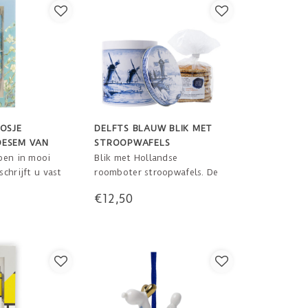
OSJE
DELFTS BLAUW BLIK MET
OESEM VAN
STROOPWAFELS
pen in mooi
Blik met Hollandse
chrijft u vast
roomboter stroopwafels. De
en. Vincent
Delfts blauwe afbeelding van
€12,50
 inspireren.
de maakt het ook een
aantrekkelijk item om te
zien. Een puur Hollands
cadeau met 10 stroopwafels!