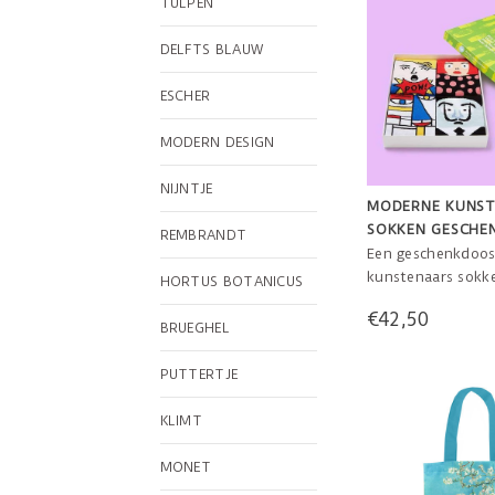
TULPEN
DELFTS BLAUW
ESCHER
MODERN DESIGN
NIJNTJE
MODERNE KUNS
SOKKEN GESCHE
REMBRANDT
VAN CHATTYFEE
Een geschenkdoos
kunstenaars sokke
HORTUS BOTANICUS
Andy Sock-Hole, F
€42,50
Frida Callus en V
BRUEGHEL
Toe. Het is het i
voor uw kunst li
PUTTERTJE
vrienden! One size
KLIMT
MONET