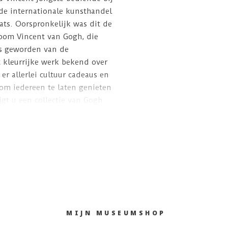
 de internationale kunsthandel
ats. Oorspronkelijk was dit de
oom Vincent van Gogh, die
as geworden van de
t kleurrijke werk bekend over
 er allerlei cultuur cadeaus en
om iedereen te laten genieten
ijgt u een collectie van Gogh
MIJN MUSEUMSHOP