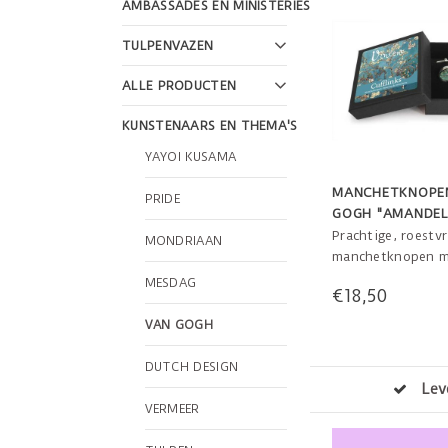
AMBASSADES EN MINISTERIES
TULPENVAZEN
ALLE PRODUCTEN
KUNSTENAARS EN THEMA'S
YAYOI KUSAMA
MANCHETKNOPE
PRIDE
GOGH "AMANDEL
Prachtige, roestvr
MONDRIAAN
manchetknopen m
Gogh "Amandelbl
MESDAG
€18,50
design. De manch
zijn verpakt in ee
VAN GOGH
giftbox.
DUTCH DESIGN
Veilig betalen
VERMEER