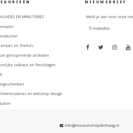
TEGORIEËN
NIEUWSBRIEF
SSADES EN MINISTERIES
Meld je aan voor onze ni
envazen
producten
tenaars en thema's
m geïnspireerde artikelen
onlijke cadeaus en feestdagen
W
tiegeschenken
rtimentsadvies en webshop design
aubon
info@museumshopdenhaag.nl