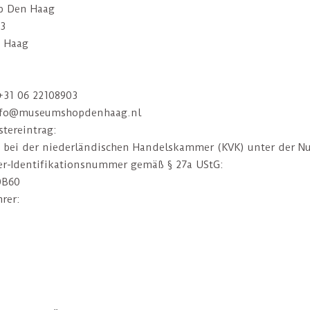
 Den Haag
43
n Haag
+31 06 22108903
nfo@museumshopdenhaag.nl
stereintrag:
 bei der niederländischen Handelskammer (KVK) unter der 
r-
Identifikationsnummer gemäß § 27a UStG:
0B60
rer: