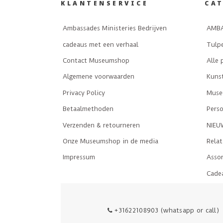
KLANTENSERVICE
CA
Ambassades Ministeries Bedrijven
AMBA
cadeaus met een verhaal
Tulp
Contact Museumshop
Alle 
Algemene voorwaarden
Kuns
Privacy Policy
Museu
Betaalmethoden
Perso
Verzenden & retourneren
NIEU
Onze Museumshop in de media
Rela
Impressum
Asso
Cade
+31622108903 (whatsapp or call)