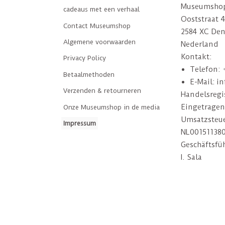
Museumshop
cadeaus met een verhaal
Ooststraat 
Contact Museumshop
2584 XC De
Algemene voorwaarden
Nederland
Kontakt:
Privacy Policy
Telefon: 
Betaalmethoden
E-Mail:
i
Verzenden & retourneren
Handelsregi
Eingetragen
Onze Museumshop in de media
Umsatzsteue
Impressum
NL00151138
Geschäftsfüh
I. Sala