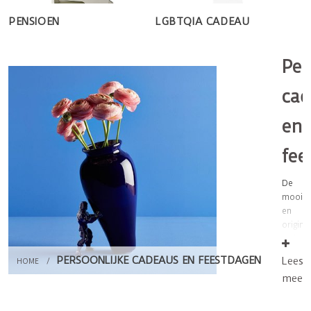
PENSIOEN
LGBTQIA CADEAU
Per
cad
en
fee
De
mooist
en
origine
cadeau
vindt
PERSOONLIJKE CADEAUS EN FEESTDAGEN
Lees
HOME
/
u op
meer
museu