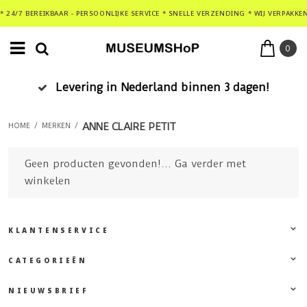
* 24/7 BEREIKBAAR - PERSOONLIJKE SERVICE * SNELLE VERZENDING * WIJ VERPAKKE
0
Levering in Nederland binnen 3 dagen!
ANNE CLAIRE PETIT
HOME
/
MERKEN
/
Geen producten gevonden!...
Ga verder met
winkelen
KLANTENSERVICE
CATEGORIEËN
NIEUWSBRIEF