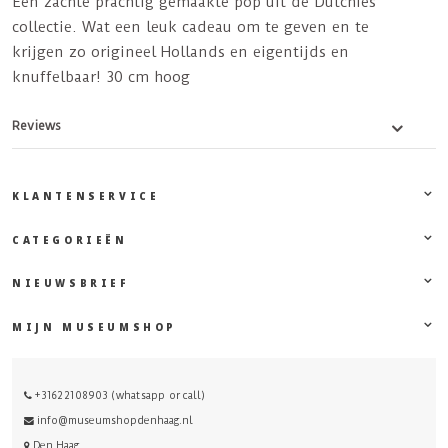
Een zachte prachtig gemaakte pop uit de Dutchies
collectie. Wat een leuk cadeau om te geven en te
krijgen zo origineel Hollands en eigentijds en
knuffelbaar! 30 cm hoog
Reviews
KLANTENSERVICE
CATEGORIEËN
NIEUWSBRIEF
MIJN MUSEUMSHOP
+31622108903 (whatsapp or call)
info@museumshopdenhaag.nl
Den Haag