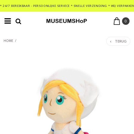
* 24/7 BEREIKBAAR - PERSOONLIJKE SERVICE * SNELLE VERZENDING * WIJ VERPAKKE
0
TERUG
HOME
/