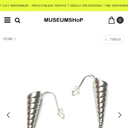
* 24/7 BEREIKBAAR - PERSOONLIJKE SERVICE * SNELLE VERZENDING * WIJ VERPAKKE
0
TERUG
HOME
/