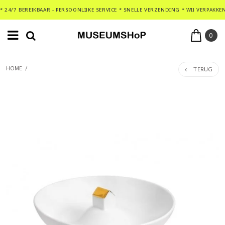
* 24/7 BEREIKBAAR - PERSOONLIJKE SERVICE * SNELLE VERZENDING * WIJ VERPAKKE
0
TERUG
HOME
/