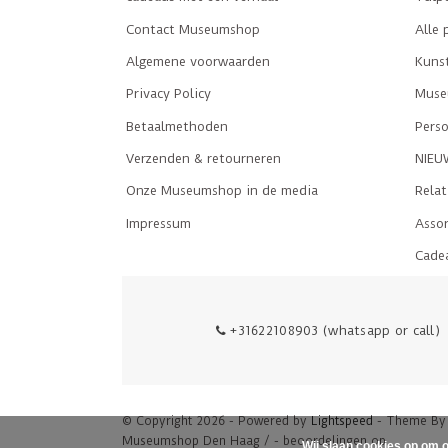
Contact Museumshop
Alle 
Algemene voorwaarden
Kuns
Privacy Policy
Museu
Betaalmethoden
Perso
Verzenden & retourneren
NIEU
Onze Museumshop in de media
Rela
Impressum
Asso
Cade
+31622108903 (whatsapp or call)
© Copyright 2026 - Powered by
Lightspeed
- Theme B
Museumshop Den Haag
/
-
beoordelingen op
Wij slaan cookies op om o