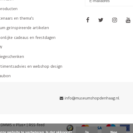
producten
tenaars en thema's
m geïnspireerde artikelen
onlijke cadeaus en feestdagen
W
tiegeschenken
rtimentsadvies en webshop design
aubon
info@museumshopdenhaag.nl
y
DMWS
x
Plus+
|
RSS-feed
nze website te verbeteren. Is dat akkoord?
Ja
Nee