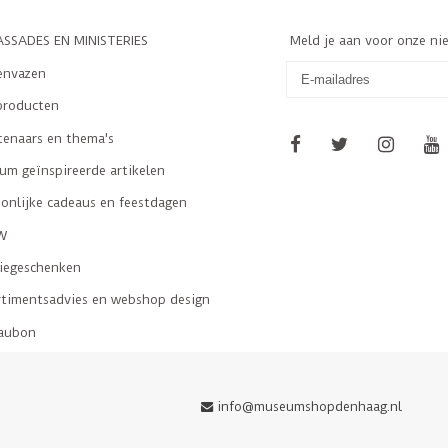
SSADES EN MINISTERIES
Meld je aan voor onze ni
envazen
producten
tenaars en thema's
m geïnspireerde artikelen
onlijke cadeaus en feestdagen
W
tiegeschenken
rtimentsadvies en webshop design
aubon
info@museumshopdenhaag.nl