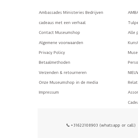
Ambassades Ministeries Bedrijven
AMBA
cadeaus met een verhaal
Tulp
Contact Museumshop
Alle 
Algemene voorwaarden
Kuns
Privacy Policy
Museu
Betaalmethoden
Perso
Verzenden & retourneren
NIEU
Onze Museumshop in de media
Rela
Impressum
Asso
Cade
+31622108903 (whatsapp or call)