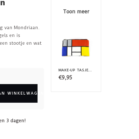
an
Toon meer
g van Mondriaan.
els en is
 een stootje en wat
MAKE-UP TASJE/ ETUI MONDRIAAN
€9,95
AN WINKELWAGEN
en 3 dagen!