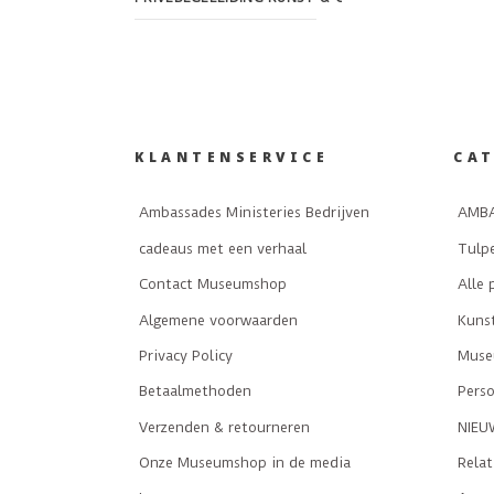
KLANTENSERVICE
CA
Ambassades Ministeries Bedrijven
AMBA
cadeaus met een verhaal
Tulp
Contact Museumshop
Alle 
Algemene voorwaarden
Kuns
Privacy Policy
Museu
Betaalmethoden
Perso
Verzenden & retourneren
NIEU
Onze Museumshop in de media
Rela