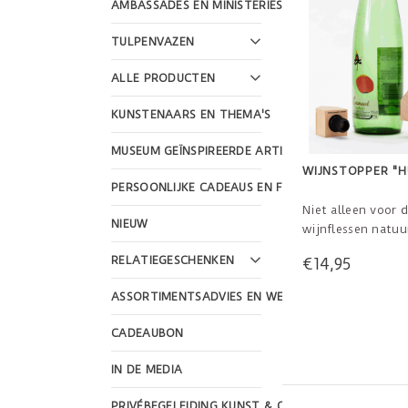
AMBASSADES EN MINISTERIES
TULPENVAZEN
ALLE PRODUCTEN
KUNSTENAARS EN THEMA'S
MUSEUM GEÏNSPIREERDE ARTIKELEN
WIJNSTOPPER "H
PERSOONLIJKE CADEAUS EN FEESTDAGEN
Niet alleen voor 
NIEUW
wijnflessen natuur
mooi design dit 
RELATIEGESCHENKEN
€14,95
huisje met rood d
houden van slim d
ASSORTIMENTSADVIES EN WEBSHOP DESIGN
bruikbaar en stijl
geef je meer. 3.8 x
CADEAUBON
cm
IN DE MEDIA
PRIVÉBEGELEIDING KUNST & CULTUUR