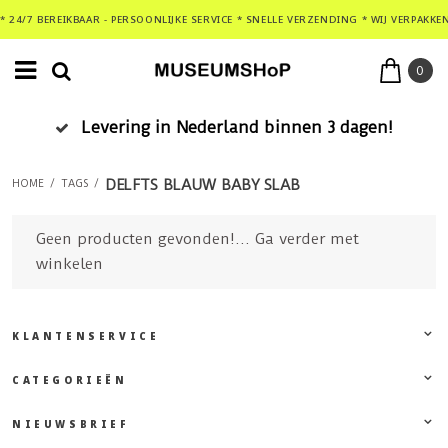
* 24/7 BEREIKBAAR - PERSOONLIJKE SERVICE * SNELLE VERZENDING * WIJ VERPAKKE
0
Levering in Nederland binnen 3 dagen!
DELFTS BLAUW BABY SLAB
HOME
/
TAGS
/
Geen producten gevonden!...
Ga verder met
winkelen
KLANTENSERVICE
CATEGORIEËN
NIEUWSBRIEF