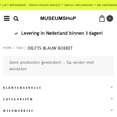
* 24/7 BEREIKBAAR - PERSOONLIJKE SERVICE * SNELLE VERZENDING * WIJ VERPAKKE
0
Levering in Nederland binnen 3 dagen!
DELFTS BLAUW BOEKET
HOME
/
TAGS
/
Geen producten gevonden!...
Ga verder met
winkelen
KLANTENSERVICE
CATEGORIEËN
NIEUWSBRIEF