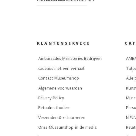
KLANTENSERVICE
CA
Ambassades Ministeries Bedrijven
AMBA
cadeaus met een verhaal
Tulp
Contact Museumshop
Alle 
Algemene voorwaarden
Kuns
Privacy Policy
Museu
Betaalmethoden
Perso
Verzenden & retourneren
NIEU
Onze Museumshop in de media
Rela