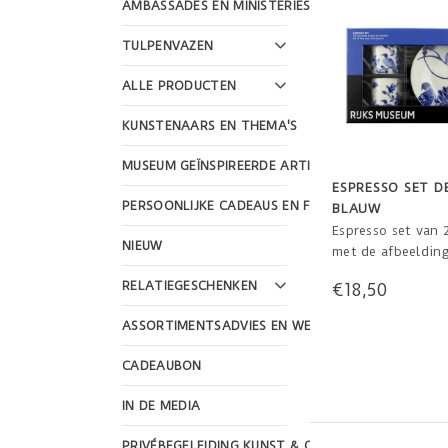
AMBASSADES EN MINISTERIES
TULPENVAZEN
ALLE PRODUCTEN
KUNSTENAARS EN THEMA'S
MUSEUM GEÏNSPIREERDE ARTIKELEN
ESPRESSO SET D
PERSOONLIJKE CADEAUS EN FEESTDAGEN
BLAUW
Espresso set van 
NIEUW
met de afbeelding
tegeltableau van 
RELATIEGESCHENKEN
€18,50
Rijksmuseum spec
ontworpen voor h
ASSORTIMENTSADVIES EN WEBSHOP DESIGN
Rijksmuseum . Ver
een mooie cadeau
CADEAUBON
IN DE MEDIA
PRIVÉBEGELEIDING KUNST & CULTUUR