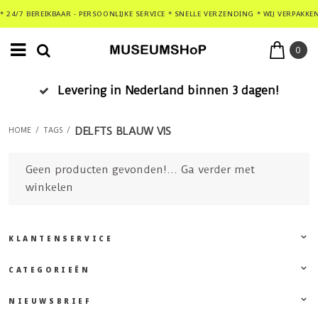
* 24/7 BEREIKBAAR - PERSOONLIJKE SERVICE * SNELLE VERZENDING * WIJ VERPAKKE
0
Levering in Nederland binnen 3 dagen!
DELFTS BLAUW VIS
HOME
/
TAGS
/
Geen producten gevonden!...
Ga verder met
winkelen
KLANTENSERVICE
CATEGORIEËN
NIEUWSBRIEF