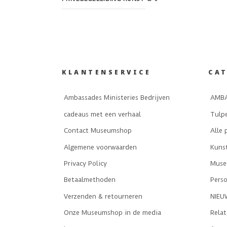
KLANTENSERVICE
CA
Ambassades Ministeries Bedrijven
AMBA
cadeaus met een verhaal
Tulp
Contact Museumshop
Alle 
Algemene voorwaarden
Kuns
Privacy Policy
Museu
Betaalmethoden
Perso
Verzenden & retourneren
NIEU
Onze Museumshop in de media
Rela