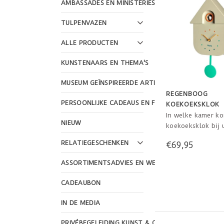
AMBASSADES EN MINISTERIES
TULPENVAZEN
ALLE PRODUCTEN
KUNSTENAARS EN THEMA'S
MUSEUM GEÏNSPIREERDE ARTIKELEN
REGENBOOG
PERSOONLIJKE CADEAUS EN FEESTDAGEN
KOEKOEKSKLOK
In welke kamer k
NIEUW
koekoeksklok bij 
hangen? Deze re
RELATIEGESCHENKEN
€69,95
uitvoering is een 
het oog in uw huis
ASSORTIMENTSADVIES EN WEBSHOP DESIGN
retro wandklok me
komt het vogeltje
CADEAUBON
naar buiten. Werk
batterijen afm. 24
IN DE MEDIA
cm
PRIVÉBEGELEIDING KUNST & CULTUUR