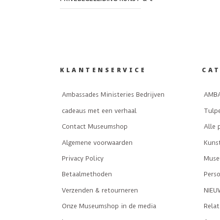
KLANTENSERVICE
CA
Ambassades Ministeries Bedrijven
AMBA
cadeaus met een verhaal
Tulp
Contact Museumshop
Alle 
Algemene voorwaarden
Kuns
Privacy Policy
Museu
Betaalmethoden
Perso
Verzenden & retourneren
NIEU
Onze Museumshop in de media
Rela