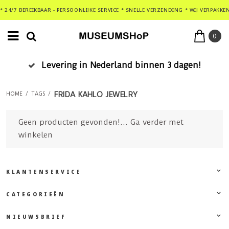
* 24/7 BEREIKBAAR - PERSOONLIJKE SERVICE * SNELLE VERZENDING * WIJ VERPAKKE
0
Levering in Nederland binnen 3 dagen!
FRIDA KAHLO JEWELRY
HOME
/
TAGS
/
Geen producten gevonden!...
Ga verder met
winkelen
KLANTENSERVICE
CATEGORIEËN
NIEUWSBRIEF