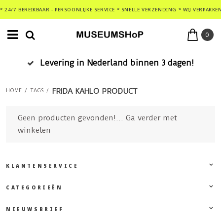
* 24/7 BEREIKBAAR - PERSOONLIJKE SERVICE * SNELLE VERZENDING * WIJ VERPAKKE
0
Levering in Nederland binnen 3 dagen!
FRIDA KAHLO PRODUCT
HOME
/
TAGS
/
Geen producten gevonden!...
Ga verder met
winkelen
KLANTENSERVICE
CATEGORIEËN
NIEUWSBRIEF