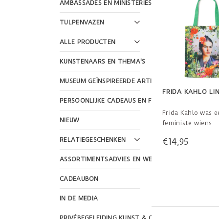
AMBASSADES EN MINISTERIES
TULPENVAZEN
ALLE PRODUCTEN
KUNSTENAARS EN THEMA'S
MUSEUM GEÏNSPIREERDE ARTIKELEN
FRIDA KAHLO LI
PERSOONLIJKE CADEAUS EN FEESTDAGEN
Frida Kahlo was e
NIEUW
feministe wiens
nalatenschap wer
RELATIEGESCHENKEN
€14,95
nog steeds vrouw
inspireert. Ik schi
ASSORTIMENTSADVIES EN WEBSHOP DESIGN
omdat ik de pers
die ik het beste k
CADEAUBON
citaat van Frida K
uit waarom haar 
IN DE MEDIA
zoveel zelfportre
PRIVÉBEGELEIDING KUNST & CULTUUR