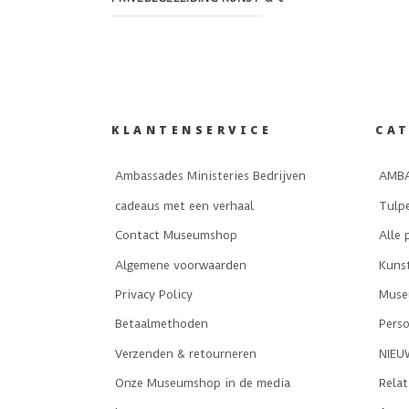
KLANTENSERVICE
CA
Ambassades Ministeries Bedrijven
AMBA
cadeaus met een verhaal
Tulp
Contact Museumshop
Alle 
Algemene voorwaarden
Kuns
Privacy Policy
Museu
Betaalmethoden
Perso
Verzenden & retourneren
NIEU
Onze Museumshop in de media
Rela