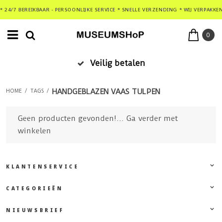
* 24/7 BEREIKBAAR - PERSOONLIJKE SERVICE * SNELLE VERZENDING * WIJ VERPAKKE
0
Veilig betalen
HANDGEBLAZEN VAAS TULPEN
HOME
/
TAGS
/
Geen producten gevonden!...
Ga verder met
winkelen
KLANTENSERVICE
CATEGORIEËN
NIEUWSBRIEF