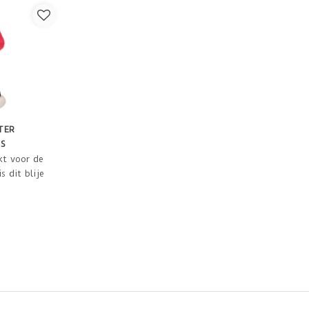
TER
S
kt voor de
s dit blije
 met 8
cm hoog,