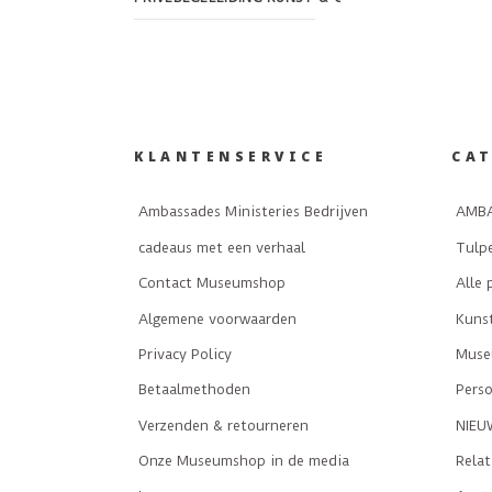
KLANTENSERVICE
CA
Ambassades Ministeries Bedrijven
AMBA
cadeaus met een verhaal
Tulp
Contact Museumshop
Alle 
Algemene voorwaarden
Kuns
Privacy Policy
Museu
Betaalmethoden
Perso
Verzenden & retourneren
NIEU
Onze Museumshop in de media
Rela