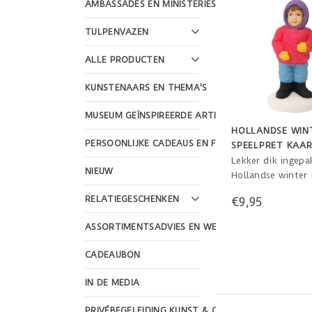
AMBASSADES EN MINISTERIES
TULPENVAZEN
ALLE PRODUCTEN
KUNSTENAARS EN THEMA'S
MUSEUM GEÏNSPIREERDE ARTIKELEN
HOLLANDSE WIN
PERSOONLIJKE CADEAUS EN FEESTDAGEN
SPEELPRET KAAR
Lekker dik ingepa
NIEUW
Hollandse winter i
kind! Mooie kaars
RELATIEGESCHENKEN
€9,95
brand uren en 16
ASSORTIMENTSADVIES EN WEBSHOP DESIGN
CADEAUBON
IN DE MEDIA
PRIVÉBEGELEIDING KUNST & CULTUUR