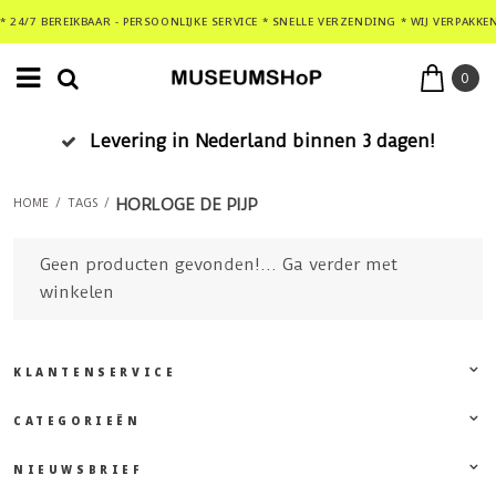
* 24/7 BEREIKBAAR - PERSOONLIJKE SERVICE * SNELLE VERZENDING * WIJ VERPAKKE
0
Levering in Nederland binnen 3 dagen!
HORLOGE DE PIJP
HOME
/
TAGS
/
Geen producten gevonden!...
Ga verder met
winkelen
KLANTENSERVICE
CATEGORIEËN
NIEUWSBRIEF