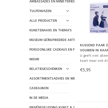
AMBASSADES EN MINISTERIES
TULPENVAZEN
ALLE PRODUCTEN
KUNSTENAARS EN THEMA'S
MUSEUM GEÏNSPIREERDE ARTIKELEN
KUSSEND PAAR Z
PERSOONLIJKE CADEAUS EN FEESTDAGEN
VOUWEN IN KAA
ENVELOP
U geeft niet allee
NIEUW
kaart maar ook di
paar cadeau! De 
RELATIEGESCHENKEN
€5,95
knutselt dit stel 
in elkaar en heeft
ASSORTIMENTSADVIES EN WEBSHOP DESIGN
stukje geluk in hu
CADEAUBON
IN DE MEDIA
PRIVÉBEGELEIDING KUNST & CULTUUR