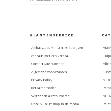
KLANTENSERVICE
CA
Ambassades Ministeries Bedrijven
AMBA
cadeaus met een verhaal
Tulp
Contact Museumshop
Alle 
Algemene voorwaarden
Kuns
Privacy Policy
Museu
Betaalmethoden
Perso
Verzenden & retourneren
NIEU
Onze Museumshop in de media
Rela