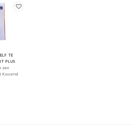
ELF TE
RT PLUS
n een
t Kussend
ontvanger
makkelijk
 zo een
is.