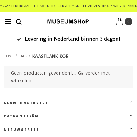
* 24/7 BEREIKBAAR - PERSOONLIJKE SERVICE * SNELLE VERZENDING * WIJ VERPAKKE
0
Levering in Nederland binnen 3 dagen!
KAASPLANK KOE
HOME
/
TAGS
/
Geen producten gevonden!...
Ga verder met
winkelen
KLANTENSERVICE
CATEGORIEËN
NIEUWSBRIEF