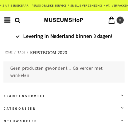
* 24/7 BEREIKBAAR - PERSOONLIJKE SERVICE * SNELLE VERZENDING * WIJ VERPAKKE
0
Levering in Nederland binnen 3 dagen!
KERSTBOOM 2020
HOME
/
TAGS
/
Geen producten gevonden!...
Ga verder met
winkelen
KLANTENSERVICE
CATEGORIEËN
NIEUWSBRIEF