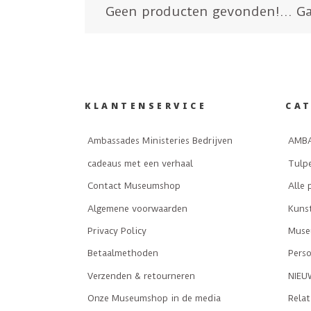
Geen producten gevonden!...
Ga
KLANTENSERVICE
CA
Ambassades Ministeries Bedrijven
AMBA
cadeaus met een verhaal
Tulp
Contact Museumshop
Alle 
Algemene voorwaarden
Kuns
Privacy Policy
Museu
Betaalmethoden
Perso
Verzenden & retourneren
NIEU
Onze Museumshop in de media
Rela