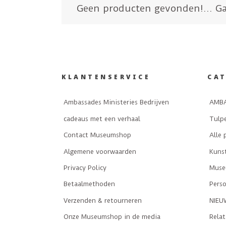
Geen producten gevonden!...
Ga
KLANTENSERVICE
CA
Ambassades Ministeries Bedrijven
AMBA
cadeaus met een verhaal
Tulp
Contact Museumshop
Alle 
Algemene voorwaarden
Kuns
Privacy Policy
Museu
Betaalmethoden
Perso
Verzenden & retourneren
NIEU
Onze Museumshop in de media
Rela