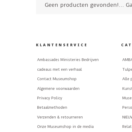
Geen producten gevonden!...
Ga
KLANTENSERVICE
CA
Ambassades Ministeries Bedrijven
AMBA
cadeaus met een verhaal
Tulp
Contact Museumshop
Alle 
Algemene voorwaarden
Kuns
Privacy Policy
Museu
Betaalmethoden
Perso
Verzenden & retourneren
NIEU
Onze Museumshop in de media
Rela