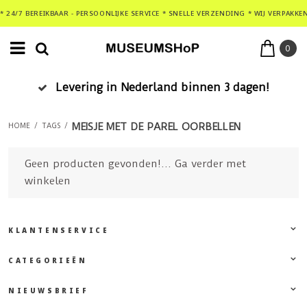
* 24/7 BEREIKBAAR - PERSOONLIJKE SERVICE * SNELLE VERZENDING * WIJ VERPAKKE
0
Levering in Nederland binnen 3 dagen!
MEISJE MET DE PAREL OORBELLEN
HOME
/
TAGS
/
Geen producten gevonden!...
Ga verder met
winkelen
KLANTENSERVICE
CATEGORIEËN
NIEUWSBRIEF