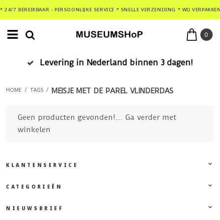
* 24/7 BEREIKBAAR - PERSOONLIJKE SERVICE * SNELLE VERZENDING * WIJ VERPAKKE
0
Levering in Nederland binnen 3 dagen!
MEISJE MET DE PAREL VLINDERDAS
HOME
/
TAGS
/
Geen producten gevonden!...
Ga verder met
winkelen
KLANTENSERVICE
CATEGORIEËN
NIEUWSBRIEF