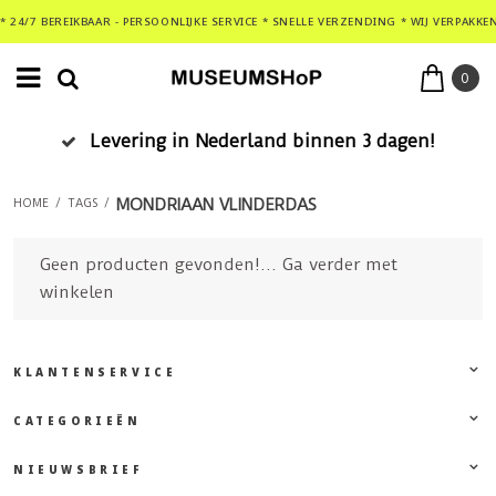
* 24/7 BEREIKBAAR - PERSOONLIJKE SERVICE * SNELLE VERZENDING * WIJ VERPAKKE
0
Levering in Nederland binnen 3 dagen!
MONDRIAAN VLINDERDAS
HOME
/
TAGS
/
Geen producten gevonden!...
Ga verder met
winkelen
KLANTENSERVICE
CATEGORIEËN
NIEUWSBRIEF