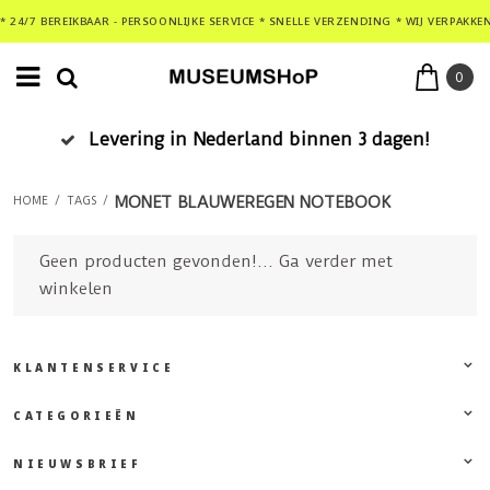
* 24/7 BEREIKBAAR - PERSOONLIJKE SERVICE * SNELLE VERZENDING * WIJ VERPAKKE
0
Levering in Nederland binnen 3 dagen!
MONET BLAUWEREGEN NOTEBOOK
HOME
/
TAGS
/
Geen producten gevonden!...
Ga verder met
winkelen
KLANTENSERVICE
CATEGORIEËN
NIEUWSBRIEF