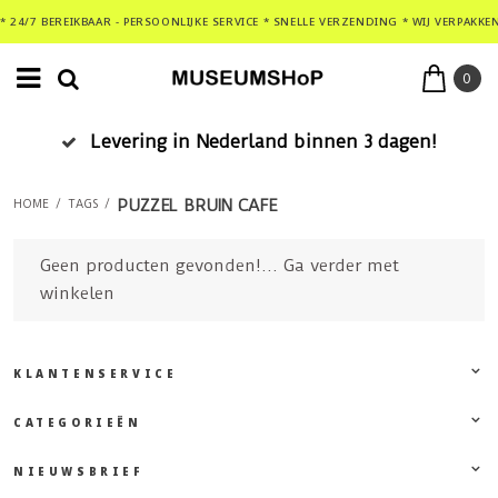
* 24/7 BEREIKBAAR - PERSOONLIJKE SERVICE * SNELLE VERZENDING * WIJ VERPAKKE
0
Levering in Nederland binnen 3 dagen!
PUZZEL BRUIN CAFE
HOME
/
TAGS
/
Geen producten gevonden!...
Ga verder met
winkelen
KLANTENSERVICE
CATEGORIEËN
NIEUWSBRIEF