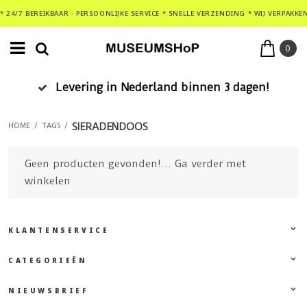
* 24/7 BEREIKBAAR - PERSOONLIJKE SERVICE * SNELLE VERZENDING * WIJ VERPAKKE
0
nnen 3 dagen!
Veilig betalen
SIERADENDOOS
HOME
/
TAGS
/
Geen producten gevonden!...
Ga verder met
winkelen
KLANTENSERVICE
CATEGORIEËN
NIEUWSBRIEF