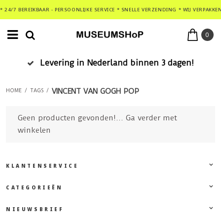
* 24/7 BEREIKBAAR - PERSOONLIJKE SERVICE * SNELLE VERZENDING * WIJ VERPAKKE
0
Levering in Nederland binnen 3 dagen!
VINCENT VAN GOGH POP
HOME
/
TAGS
/
Geen producten gevonden!...
Ga verder met
winkelen
KLANTENSERVICE
CATEGORIEËN
NIEUWSBRIEF