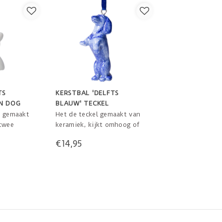
TS
KERSTBAL 'DELFTS
N DOG
BLAUW' TECKEL
e gemaakt
Het de teckel gemaakt van
 twee
keramiek, kijkt omhoog of
jes zijn
er nog wat lekkers is.
€14,95
. Zijn
8 cm x 3 cm x 7 cm
Delfts
m