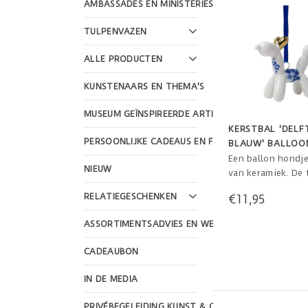
AMBASSADES EN MINISTERIES
TULPENVAZEN
ALLE PRODUCTEN
KUNSTENAARS EN THEMA'S
MUSEUM GEÏNSPIREERDE ARTIKELEN
KERSTBAL 'DELF
PERSOONLIJKE CADEAUS EN FEESTDAGEN
BLAUW' BALLOO
Een ballon hondj
NIEUW
van keramiek. De
bolle, gladde oort
RELATIEGESCHENKEN
€11,95
gedipt in goudverf
lichaam is deels
ASSORTIMENTSADVIES EN WEBSHOP DESIGN
gedecoreerd met 
blauwe bloemen.
CADEAUBON
8 cm x 3 cm x 7 c
IN DE MEDIA
PRIVÉBEGELEIDING KUNST & CULTUUR