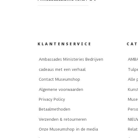
KLANTENSERVICE
CA
Ambassades Ministeries Bedrijven
AMBA
cadeaus met een verhaal
Tulp
Contact Museumshop
Alle 
Algemene voorwaarden
Kuns
Privacy Policy
Museu
Betaalmethoden
Perso
Verzenden & retourneren
NIEU
Onze Museumshop in de media
Rela