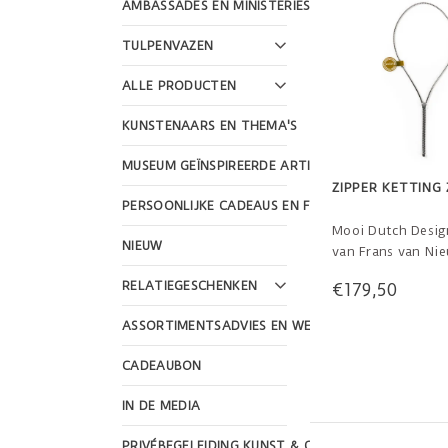
AMBASSADES EN MINISTERIES
TULPENVAZEN
ALLE PRODUCTEN
KUNSTENAARS EN THEMA'S
MUSEUM GEÏNSPIREERDE ARTIKELEN
ZIPPER KETTING 
PERSOONLIJKE CADEAUS EN FEESTDAGEN
Mooi Dutch Desig
NIEUW
van Frans van Ni
met Martijn Wegm
RELATIEGESCHENKEN
€179,50
Gemaakt van sterli
ASSORTIMENTSADVIES EN WEBSHOP DESIGN
CADEAUBON
IN DE MEDIA
PRIVÉBEGELEIDING KUNST & CULTUUR