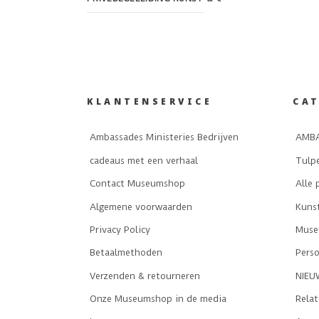
KLANTENSERVICE
CA
Ambassades Ministeries Bedrijven
AMBA
cadeaus met een verhaal
Tulp
Contact Museumshop
Alle 
Algemene voorwaarden
Kuns
Privacy Policy
Museu
Betaalmethoden
Perso
Verzenden & retourneren
NIEU
Onze Museumshop in de media
Rela