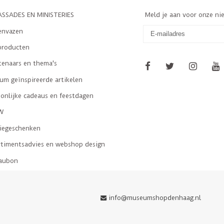
SSADES EN MINISTERIES
Meld je aan voor onze ni
envazen
producten
tenaars en thema's
m geïnspireerde artikelen
onlijke cadeaus en feestdagen
W
tiegeschenken
rtimentsadvies en webshop design
aubon
info@museumshopdenhaag.nl