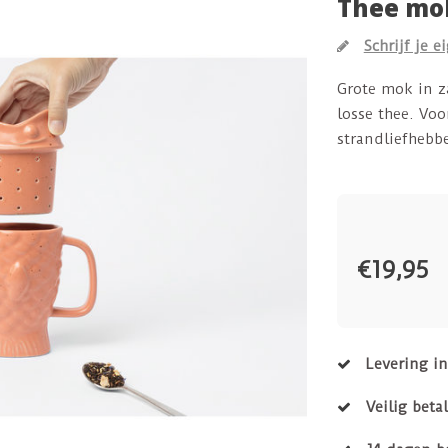
Thee mok
Schrijf je e
Grote mok in za
losse thee. Voo
strandliefhebbe
€19,95
Levering i
Veilig beta