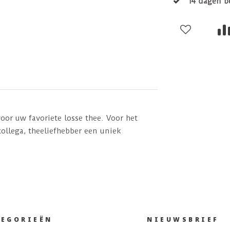
14 dagen b
voor uw favoriete losse thee. Voor het
collega, theeliefhebber een uniek
TEGORIEËN
NIEUWSBRIEF