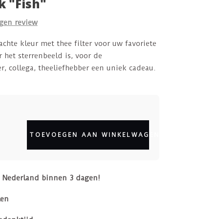
 "Fish"
igen review
chte kleur met thee filter voor uw favoriete
r het sterrenbeeld is, voor de
r, collega, theeliefhebber een uniek cadeau.
TOEVOEGEN AAN WINKELWAGEN
n Nederland binnen 3 dagen!
len