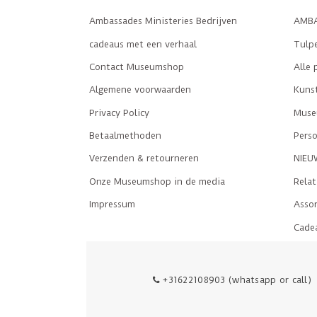
Ambassades Ministeries Bedrijven
AMBA
cadeaus met een verhaal
Tulp
Contact Museumshop
Alle 
Algemene voorwaarden
Kuns
Privacy Policy
Museu
Betaalmethoden
Perso
Verzenden & retourneren
NIEU
Onze Museumshop in de media
Rela
Impressum
Asso
Cade
+31622108903 (whatsapp or call)